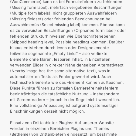
(WooCommerce) kann es bei Formularfeldern zu fehlenden
(Missing form label), mehrfach vergebenen Beschriftungen
(Multiple form labels), nicht gruppierten Auswahlfeldern
(Missing fieldset) oder fehlenden Bezeichnungen bei
Auswahlmenüs (Select missing label) kommen. Ebenso kann
es zu verwaisten Beschriftungen (Orphaned form label) oder
fehlenden Strukturhinweisen wie Überschriftenebenen
(Skipped heading level, Possible heading) kommen. Darüber
hinaus entstehen durch Icons oder Designelemente
teilweise sogenannte „Empty Links“ – also verlinkte
Elemente ohne klaren, lesbaren Inhalt. In Einzelfällen
verwenden Bilder in direkter Nähe denselben Alternativtext
(Nearby image has the same alternative text), was in
automatisierten Tests als Fehler gewertet wird. Auch
technische Elemente wie das -Element können auftauchen.
Diese Punkte führen zu formalen Barrierefreiheitsfehlern,
beeinträchtigen die tatsächliche Nutzung – insbesondere
mit Screenreadern – jedoch in der Regel nicht wesentlich.
Eine vollständige Anpassung ist aufgrund systemseitiger
Einschränkungen derzeit nicht möglich.
Einsatz von Drittanbieter-Plugins: Auf unserer Website
werden in einzelnen Bereichen Plugins und Themes
(Betheme) von Drittanbietern eingesetzt, um bestimmte