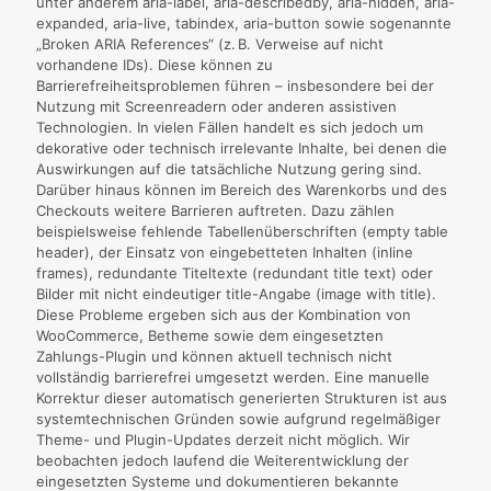
unter anderem aria-label, aria-describedby, aria-hidden, aria-
expanded, aria-live, tabindex, aria-button sowie sogenannte
„Broken ARIA References“ (z. B. Verweise auf nicht
vorhandene IDs). Diese können zu
Barrierefreiheitsproblemen führen – insbesondere bei der
Nutzung mit Screenreadern oder anderen assistiven
Technologien. In vielen Fällen handelt es sich jedoch um
dekorative oder technisch irrelevante Inhalte, bei denen die
Auswirkungen auf die tatsächliche Nutzung gering sind.
Darüber hinaus können im Bereich des Warenkorbs und des
Checkouts weitere Barrieren auftreten. Dazu zählen
beispielsweise fehlende Tabellenüberschriften (empty table
header), der Einsatz von eingebetteten Inhalten (inline
frames), redundante Titeltexte (redundant title text) oder
Bilder mit nicht eindeutiger title-Angabe (image with title).
Diese Probleme ergeben sich aus der Kombination von
WooCommerce, Betheme sowie dem eingesetzten
Zahlungs-Plugin und können aktuell technisch nicht
vollständig barrierefrei umgesetzt werden. Eine manuelle
Korrektur dieser automatisch generierten Strukturen ist aus
systemtechnischen Gründen sowie aufgrund regelmäßiger
Theme- und Plugin-Updates derzeit nicht möglich. Wir
beobachten jedoch laufend die Weiterentwicklung der
eingesetzten Systeme und dokumentieren bekannte