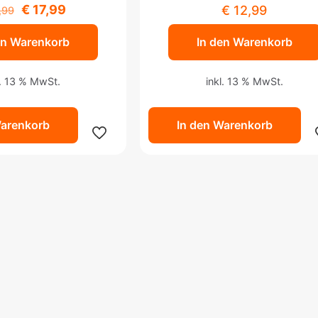
Ursprünglicher
Aktueller
€
17,99
€
12,99
,99
Preis
Preis
en Warenkorb
In den Warenkorb
war:
ist:
€ 19,99
€ 17,99.
l. 13 % MwSt.
inkl. 13 % MwSt.
Warenkorb
In den Warenkorb