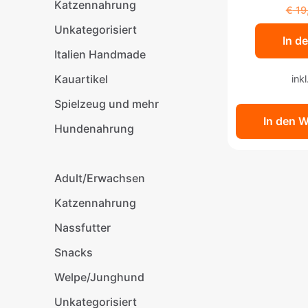
Katzennahrung
€
19
Unkategorisiert
In d
Italien Handmade
Kauartikel
ink
Spielzeug und mehr
In den 
Hundenahrung
Adult/Erwachsen
Katzennahrung
Nassfutter
Snacks
Welpe/Junghund
Unkategorisiert