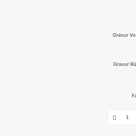
Gravur Vo
Gravur Rü
F
Basic
XL
Knochen
Plakette