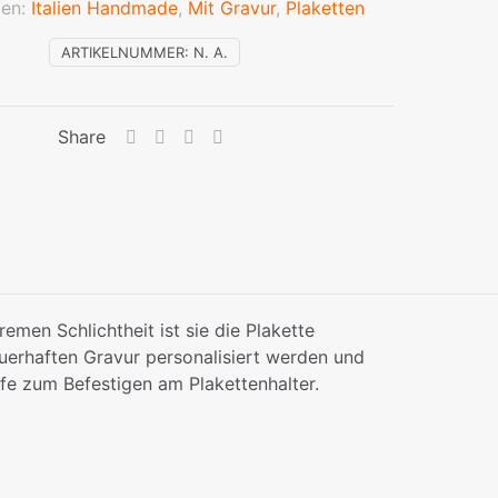
ien:
Italien Handmade
,
Mit Gravur
,
Plaketten
ARTIKELNUMMER:
N. A.
Share
emen Schlichtheit ist sie die Plakette
dauerhaften Gravur personalisiert werden und
aufe zum Befestigen am Plakettenhalter.
lila, blau, rot