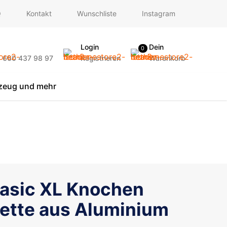
Q
Kontakt
Wunschliste
Instagram
Login
Dein
0
) 660 437 98 97
Registrieren
Warenkorb
lzeug und mehr
asic XL Knochen
kette aus Aluminium