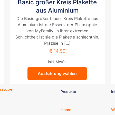
Basic großer Kreis Plakette
Produkt
weist
aus Aluminium
mehrere
Die Basic großer blauer Kreis Plakette aus
Varianten
Aluminium ist die Essenz der Philosophie
auf.
von MyFamily. In ihrer extremen
Die
Schlichtheit ist sie die Plakette schlechthin.
Optionen
Präzise in
[…]
können
auf
€
14,99
der
inkl. MwSt.
Produktseite
gewählt
Ausführung wählen
werden
Produkte
In
Home
W