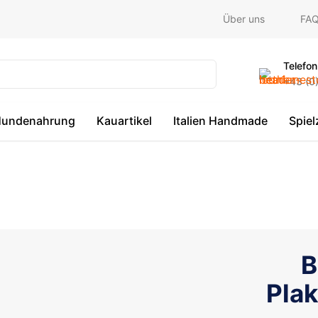
Über uns
FA
Telefon
+43 (0
undenahrung
Kauartikel
Italien Handmade
Spie
B
Pla