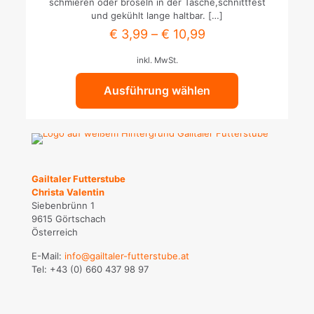
schmieren oder bröseln in der Tasche,schnittfest
auf.
und gekühlt lange haltbar.
[…]
Die
€
3,99
–
€
10,99
Optionen
können
inkl. MwSt.
auf
der
Ausführung wählen
Produktseite
gewählt
werden
Gailtaler Futterstube
Christa Valentin
Siebenbrünn 1
9615 Görtschach
Österreich
E-Mail:
info@gailtaler-futterstube.at
Tel:
+43 (0) 660 437 98 97