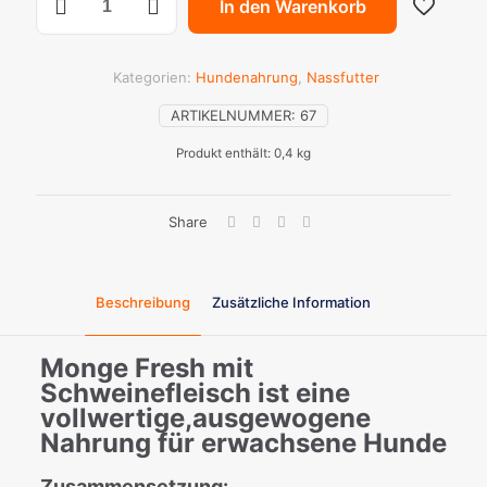
In den Warenkorb
Fresh
Schwein
Menge
Kategorien:
Hundenahrung
,
Nassfutter
ARTIKELNUMMER:
67
Produkt enthält: 0,4
kg
Share
Beschreibung
Zusätzliche Information
Monge Fresh mit
Schweinefleisch ist eine
vollwertige,ausgewogene
Nahrung für erwachsene Hunde
Zusammensetzung: