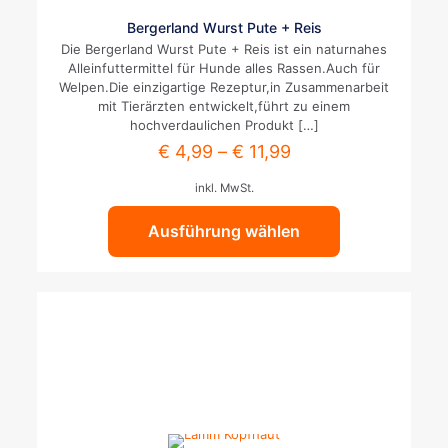
Dieses
Bergerland Wurst Pute + Reis
Produkt
Die Bergerland Wurst Pute + Reis ist ein naturnahes
weist
Alleinfuttermittel für Hunde alles Rassen.Auch für
mehrere
Welpen.Die einzigartige Rezeptur,in Zusammenarbeit
Varianten
mit Tierärzten entwickelt,führt zu einem
auf.
hochverdaulichen Produkt
[…]
Die
€
4,99
–
€
11,99
Optionen
können
inkl. MwSt.
auf
der
Ausführung wählen
Produktseite
gewählt
werden