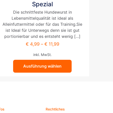
weist
Spezial
mehrere
Die schnittfeste Hundewurst in
Varianten
Lebensmittelqualität ist ideal als
auf.
Alleinfuttermittel oder für das Training.Sie
Die
ist Ideal für Unterwegs denn sie ist gut
Optionen
portionierbar und es entsteht wenig
[…]
können
auf
€
4,99
–
€
11,99
der
inkl. MwSt.
Produktseite
gewählt
Ausführung wählen
werden
fos
Rechtliches