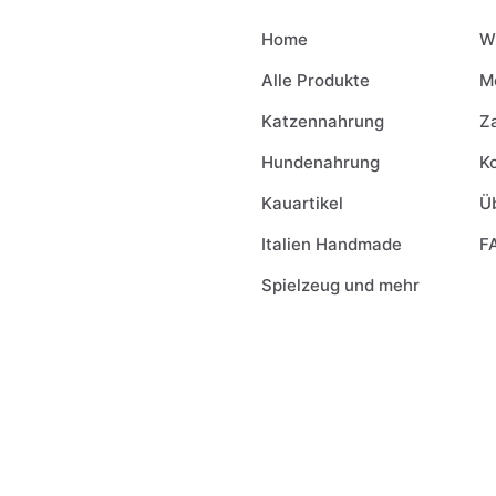
Home
W
Alle Produkte
M
Katzennahrung
Z
Hundenahrung
K
Kauartikel
Ü
Italien Handmade
F
Spielzeug und mehr