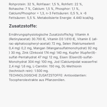
Rohprotein: 32 %, Rohfaser: 1,5 %, Rohfett: 22 %,
Rohasche: 7 %, Calcium: 1,5 %, Phosphor: 1,1 %,
Calcium/Phosphor = 1,3, n-3 Fettsäuren: 0,5 %, k -6
Fettsäuren: 5,5 %. Metabolisierte Energie: 4.440 kcal/kg.
Zusatzstoffe:
Ernährungsphysiologische Zusatzstoffe/kg: Vitamin A
(Retinylacetat) 30.700 IE, Vitamin D3 1.610 IE, Vitamin E (all-
rac-alphatocopheryl-acetat) 72 mg, Selen (Natriumselenit
0,4 mg) 0,2 mg, Mangan (Mangansulfatmonohydrat) 92 mg
) 30 mg, Zink (Zinkoxid 174 mg) 140 mg, Kupfer (Kupfer(II)-
sulfat-Pentahydrat 47 mg) 12 mg, Eisen (Eisen(II)-sulfat-
Monohydrat 304 mg) 100 mg, Jod (Calciumjodat wasserfrei
2,4 mg) 1,6 mg, L-Carnitin: 150 mg, DL-Methionin
(technisch rein): 1.500 mg.
TECHNOLOGISCHE ZUSATZSTOFFE: Antioxidantien:
Tocopherolextrakte aus Pflanzenölen.
Gewicht
15 kg