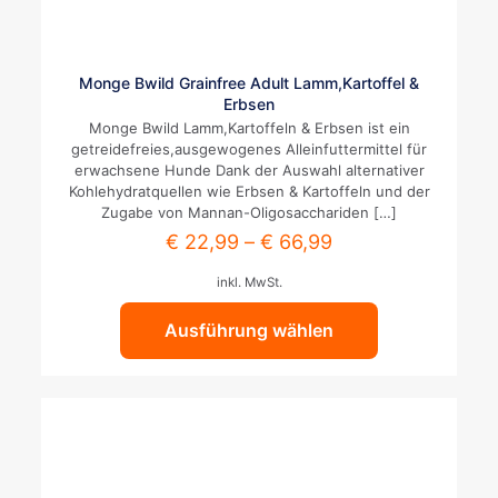
Dieses
Monge Bwild Grainfree Adult Lamm,Kartoffel &
Produkt
Erbsen
weist
Monge Bwild Lamm,Kartoffeln & Erbsen ist ein
mehrere
getreidefreies,ausgewogenes Alleinfuttermittel für
Varianten
erwachsene Hunde Dank der Auswahl alternativer
auf.
Kohlehydratquellen wie Erbsen & Kartoffeln und der
Die
Zugabe von Mannan-Oligosacchariden
[…]
Optionen
€
22,99
–
€
66,99
können
auf
inkl. MwSt.
der
Produktseite
Ausführung wählen
gewählt
werden