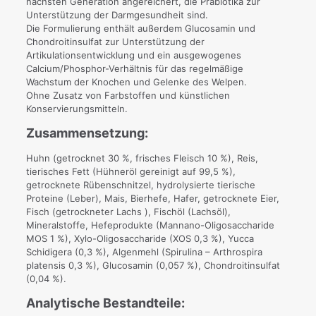
nächsten Generation angereichert, die Präbiotika zur
Unterstützung der Darmgesundheit sind.
Die Formulierung enthält außerdem Glucosamin und
Chondroitinsulfat zur Unterstützung der
Artikulationsentwicklung und ein ausgewogenes
Calcium/Phosphor-Verhältnis für das regelmäßige
Wachstum der Knochen und Gelenke des Welpen.
Ohne Zusatz von Farbstoffen und künstlichen
Konservierungsmitteln.
Zusammensetzung:
Huhn (getrocknet 30 %, frisches Fleisch 10 %), Reis,
tierisches Fett (Hühneröl gereinigt auf 99,5 %),
getrocknete Rübenschnitzel, hydrolysierte tierische
Proteine (Leber), Mais, Bierhefe, Hafer, getrocknete Eier,
Fisch (getrockneter Lachs ), Fischöl (Lachsöl),
Mineralstoffe, Hefeprodukte (Mannano-Oligosaccharide
MOS 1 %), Xylo-Oligosaccharide (XOS 0,3 %), Yucca
Schidigera (0,3 %), Algenmehl (Spirulina – Arthrospira
platensis 0,3 %), Glucosamin (0,057 %), Chondroitinsulfat
(0,04 %).
Analytische Bestandteile: