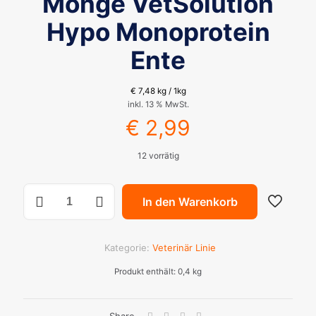
Monge VetSolution
Hypo Monoprotein
Ente
€
7,48
kg / 1kg
inkl. 13 % MwSt.
€
2,99
12 vorrätig
Monge
In den Warenkorb
VetSolution
Hypo
Monoprotein
Ente
Kategorie:
Veterinär Linie
Menge
Produkt enthält: 0,4
kg