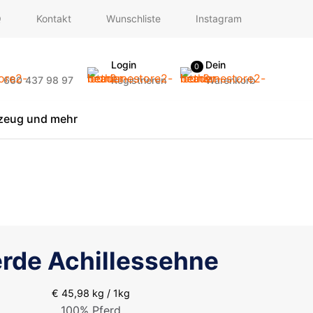
Q
Kontakt
Wunschliste
Instagram
Login
Dein
0
) 660 437 98 97
Registrieren
Warenkorb
lzeug und mehr
erde Achillessehne
€
45,98
kg / 1kg
100% Pferd