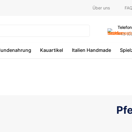
Über uns
FA
Telefon
+43 (0
undenahrung
Kauartikel
Italien Handmade
Spie
Pf