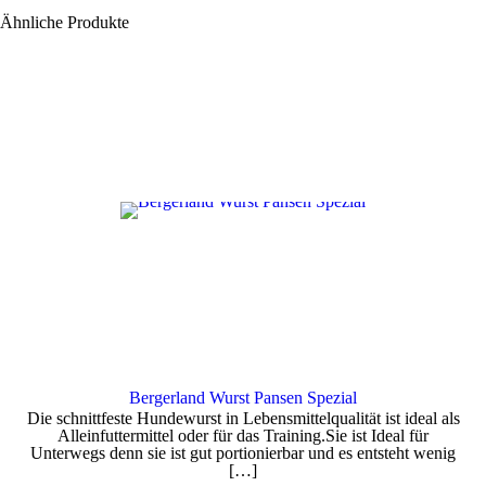
Ähnliche Produkte
Dieses
Bergerland Wurst Pansen Spezial
Produkt
Die schnittfeste Hundewurst in Lebensmittelqualität ist ideal als
weist
Alleinfuttermittel oder für das Training.Sie ist Ideal für
mehrere
Unterwegs denn sie ist gut portionierbar und es entsteht wenig
Varianten
[…]
auf.