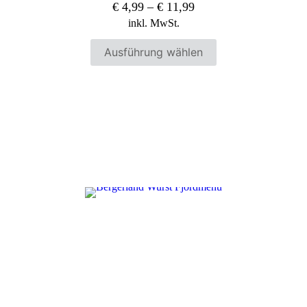
€
4,99
–
€
11,99
Die
Optionen
inkl. MwSt.
können
auf
Ausführung wählen
der
Produktseite
gewählt
werden