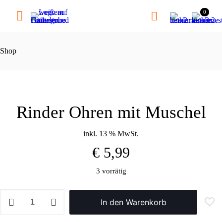
0
Shop
Rinder Ohren mit Muschel
inkl. 13 % MwSt.
€
5,99
3 vorrätig
Rinder
Ohren
In den Warenkorb
mit
Muschel