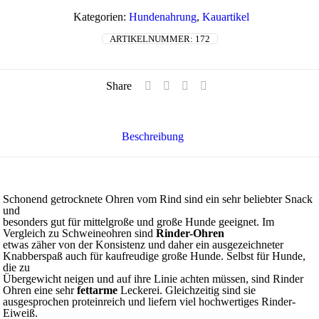
Menge
Kategorien:
Hundenahrung
,
Kauartikel
ARTIKELNUMMER:
172
Share
Beschreibung
Schonend getrocknete Ohren vom Rind sind ein sehr beliebter Snack
und
besonders gut für mittelgroße und große Hunde geeignet. Im
Vergleich zu Schweineohren sind
Rinder-Ohren
etwas zäher von der Konsistenz und daher ein ausgezeichneter
Knabberspaß auch für kaufreudige große Hunde. Selbst für Hunde,
die zu
Übergewicht neigen und auf ihre Linie achten müssen, sind Rinder
Ohren eine sehr
fettarme
Leckerei. Gleichzeitig sind sie
ausgesprochen proteinreich und liefern viel hochwertiges Rinder-
Eiweiß.