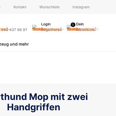
Q
Kontakt
Wunschliste
Instagram
Login
Dein
0
) 660 437 98 97
Registrieren
Warenkorb
lzeug und mehr
thund Mop mit zwei
Handgriffen