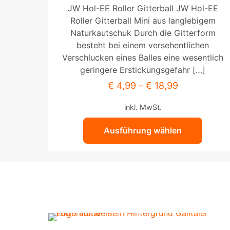
Produkt
JW Hol-EE Roller Gitterball JW Hol-EE
weist
Roller Gitterball Mini aus langlebigem
mehrere
Naturkautschuk Durch die Gitterform
Varianten
besteht bei einem versehentlichen
auf.
Verschlucken eines Balles eine wesentlich
Die
geringere Erstickungsgefahr
[…]
Optionen
€
4,99
–
€
18,99
können
auf
inkl. MwSt.
der
Produktseite
Ausführung wählen
gewählt
werden