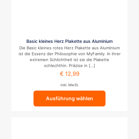
Dieses
Basic kleines Herz Plakette aus Aluminium
Produkt
Die Basic kleines rotes Herz Plakette aus Aluminium
weist
ist die Essenz der Philosophie von MyFamily. In ihrer
mehrere
extremen Schlichtheit ist sie die Plakette
Varianten
schlechthin. Präzise in
[…]
auf.
€
12,99
Die
Optionen
inkl. MwSt.
können
auf
Ausführung wählen
der
Produktseite
gewählt
werden