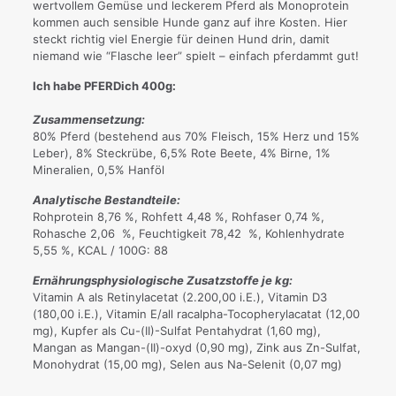
wertvollem Gemüse und leckerem Pferd als Monoprotein
kommen auch sensible Hunde ganz auf ihre Kosten. Hier
steckt richtig viel Energie für deinen Hund drin, damit
niemand wie “Flasche leer” spielt – einfach pferdammt gut!
Ich habe PFERDich 400g:
Zusammensetzung:
80% Pferd (bestehend aus 70% Fleisch, 15% Herz und 15%
Leber), 8% Steckrübe, 6,5% Rote Beete, 4% Birne, 1%
Mineralien, 0,5% Hanföl
Analytische Bestandteile:
Rohprotein 8,76 %, Rohfett 4,48 %, Rohfaser 0,74 %,
Rohasche 2,06 %, Feuchtigkeit 78,42 %, Kohlenhydrate
5,55 %, KCAL / 100G: 88
Ernährungsphysiologische Zusatzstoffe je kg:
Vitamin A als Retinylacetat (2.200,00 i.E.), Vitamin D3
(180,00 i.E.), Vitamin E/all racalpha-Tocopherylacatat (12,00
mg), Kupfer als Cu-(II)-Sulfat Pentahydrat (1,60 mg),
Mangan as Mangan-(II)-oxyd (0,90 mg), Zink aus Zn-Sulfat,
Monohydrat (15,00 mg), Selen aus Na-Selenit (0,07 mg)