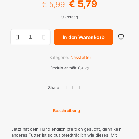
Ursprünglicher
Aktueller
€
5,79
€
5,99
Preis
Preis
9 vorrätig
war:
ist:
€ 5,99
€ 5,79.
Ich
In den Warenkorb
habe
PFERDich
Menge
Kategorie:
Nassfutter
Produkt enthält: 0,4
kg
Share
Beschreibung
Jetzt hat dein Hund endlich pferdich gesucht, denn kein
anderes Futter ist so gut pferdträglich wie dieses. Mit