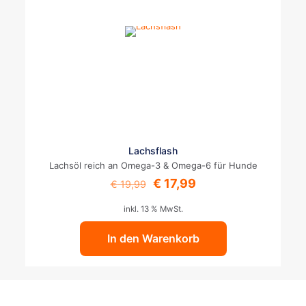
Lachsflash
Lachsöl reich an Omega-3 & Omega-6 für Hunde
Ursprünglicher
Aktueller
€
17,99
€
19,99
Preis
Preis
war:
ist:
inkl. 13 % MwSt.
€ 19,99
€ 17,99.
In den Warenkorb