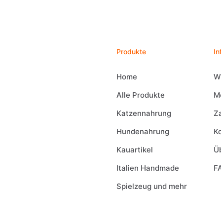
Produkte
In
Home
W
Alle Produkte
M
Katzennahrung
Z
Hundenahrung
K
Kauartikel
Ü
Italien Handmade
F
Spielzeug und mehr