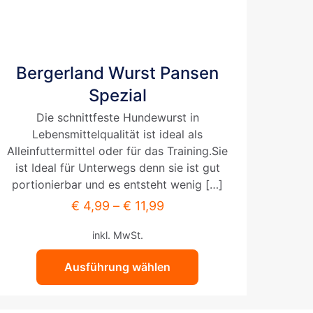
Dieses
Bergerland Wurst Pansen
Produkt
weist
Spezial
mehrere
Die schnittfeste Hundewurst in
Varianten
Lebensmittelqualität ist ideal als
auf.
Alleinfuttermittel oder für das Training.Sie
Die
ist Ideal für Unterwegs denn sie ist gut
Optionen
portionierbar und es entsteht wenig
[…]
können
auf
€
4,99
–
€
11,99
der
inkl. MwSt.
Produktseite
gewählt
Ausführung wählen
werden