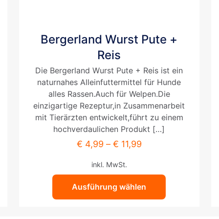
Bergerland Wurst Pute +
Dieses
Produkt
Reis
weist
Die Bergerland Wurst Pute + Reis ist ein
mehrere
naturnahes Alleinfuttermittel für Hunde
Varianten
alles Rassen.Auch für Welpen.Die
auf.
einzigartige Rezeptur,in Zusammenarbeit
Die
mit Tierärzten entwickelt,führt zu einem
Optionen
hochverdaulichen Produkt
[…]
können
auf
€
4,99
–
€
11,99
der
inkl. MwSt.
Produktseite
gewählt
Ausführung wählen
werden