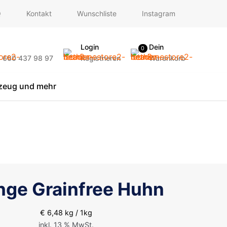
Q
Kontakt
Wunschliste
Instagram
Login
Dein
0
) 660 437 98 97
Registrieren
Warenkorb
lzeug und mehr
ge Grainfree Huhn
€
6,48
kg / 1kg
inkl. 13 % MwSt.