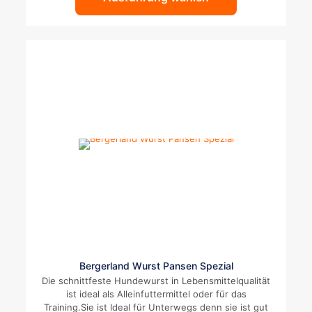
Produktseite
gewählt
werden
Dieses
Bergerland Wurst Pansen Spezial
Produkt
Die schnittfeste Hundewurst in Lebensmittelqualität
weist
ist ideal als Alleinfuttermittel oder für das
mehrere
Training.Sie ist Ideal für Unterwegs denn sie ist gut