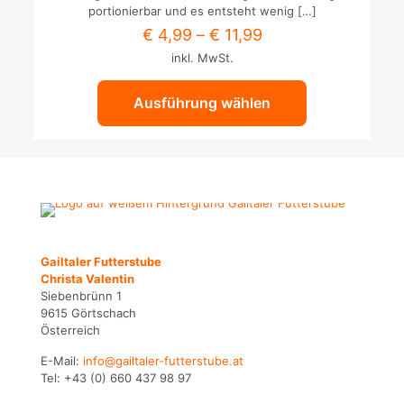
Varianten
portionierbar und es entsteht wenig
[…]
auf.
€
4,99
–
€
11,99
Die
inkl. MwSt.
Optionen
können
auf
Ausführung wählen
der
Produktseite
gewählt
werden
Gailtaler Futterstube
Christa Valentin
Siebenbrünn 1
9615 Görtschach
Österreich
E-Mail:
info@gailtaler-futterstube.at
Tel:
+43 (0) 660 437 98 97