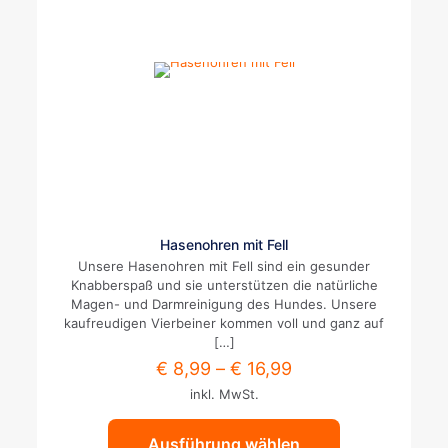
Dieses
Hasenohren mit Fell
Produkt
Unsere Hasenohren mit Fell sind ein gesunder
weist
Knabberspaß und sie unterstützen die natürliche
mehrere
Magen- und Darmreinigung des Hundes. Unsere
Varianten
kaufreudigen Vierbeiner kommen voll und ganz auf
auf.
[…]
Die
€
8,99
–
€
16,99
Optionen
inkl. MwSt.
können
auf
der
Ausführung wählen