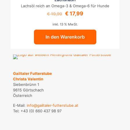
Lachsöl reich an Omega-3 & Omega-6 für Hunde
Ursprünglicher
Aktueller
€
17,99
€
19,99
Preis
Preis
war:
ist:
inkl. 13 % MwSt.
€ 19,99
€ 17,99.
In den Warenkorb
Gailtaler Futterstube
Christa Valentin
Siebenbrünn 1
9615 Görtschach
Österreich
E-Mail:
info@gailtaler-futterstube.at
Tel:
+43 (0) 660 437 98 97