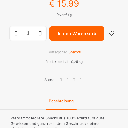
€
15,99
9 vorrätig
Pferd
In den Warenkorb
voll
drauf
ab
Menge
Kategorie:
Snacks
Produkt enthält: 0,25
kg
Share
Beschreibung
Pferdammt leckere Snacks aus 100% Pferd fürs gute
Gewissen und ganz nach dem Geschmack deines