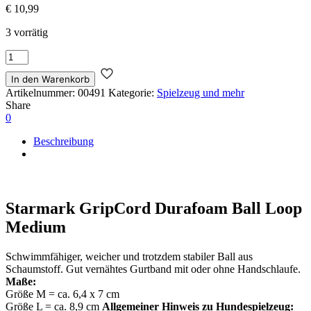
€
10,99
3 vorrätig
Starmark
GripCord
In den Warenkorb
Durafoam
Ball
Artikelnummer:
00491
Kategorie:
Spielzeug und mehr
Loop
Share
Medium
0
Menge
Beschreibung
Starmark GripCord Durafoam Ball Loop
Medium
Schwimmfähiger, weicher und trotzdem stabiler Ball aus
Schaumstoff. Gut vernähtes Gurtband mit oder ohne Handschlaufe.
Maße:
Größe M = ca. 6,4 x 7 cm
Größe L = ca. 8,9 cm
Allgemeiner Hinweis zu Hundespielzeug: