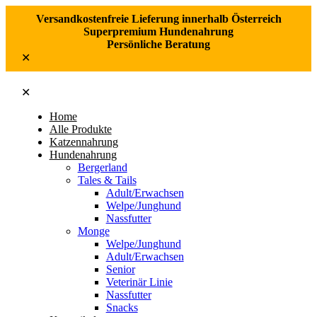
Versandkostenfreie Lieferung innerhalb Österreich
Superpremium Hundenahrung
Persönliche Beratung
✕
✕
Home
Alle Produkte
Katzennahrung
Hundenahrung
Bergerland
Tales & Tails
Adult/Erwachsen
Welpe/Junghund
Nassfutter
Monge
Welpe/Junghund
Adult/Erwachsen
Senior
Veterinär Linie
Nassfutter
Snacks