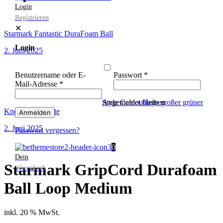
Login
Registrieren
✕
Starmark Fantastic DuraFoam Ball
Login
2. Juni 2025
Benutzername oder E-
Passwort
*
Mail-Adresse
*
Angemeldet bleiben
Style Camouflage großer grüner
Knochen Plakette
Anmelden
2. Juni 2025
Passwort vergessen?
0
Dein
Starmark GripCord Durafoam
Warenkorb
Ball Loop Medium
inkl. 20 % MwSt.