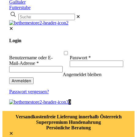
Suche
✕
✕
Login
Benutzername oder E-
Passwort
*
Mail-Adresse
*
Angemeldet bleiben
Anmelden
Passwort vergessen?
0
Versandkostenfreie Lieferung innerhalb Österreich
Superpremium Hundenahrung
Persönliche Beratung
✕