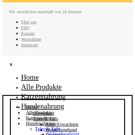
Wir verschicken innerhalb von 24 Stunden
Über uns
FAQ
Kontakt
Wunschliste
Instagram
✕
Home
Alle Produkte
Katzennahrung
Hundenahrung
Home
Alle Produkte
Bergerland
Katzennahrung
Tales & Tails
Hundenahrung
Adult/Erwachsen
Tales & Tails
Welpe/Junghund
Welpe/Junghund