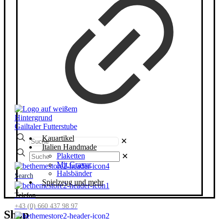
Suche
Kauartikel
✕
Italien Handmade
Suche
Plaketten
✕
Mit Gravur
Halsbänder
Search
Spielzeug und mehr
Telefon
+43 (0) 660 437 98 97
Shop