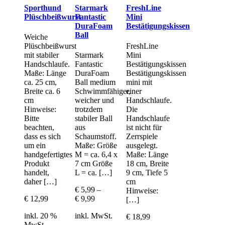
Sporthund
Starmark
FreshLine
Plüschbeißwurst
Fantastic
Mini
DuraFoam
Bestätigungskissen
Ball
Weiche
Plüschbeißwurst
FreshLine
mit stabiler
Starmark
Mini
Handschlaufe.
Fantastic
Bestätigungskissen
Maße: Länge
DuraFoam
Bestätigungskissen
ca. 25 cm,
Ball medium
mini mit
Breite ca. 6
Schwimmfähiger,
einer
cm
weicher und
Handschlaufe.
Hinweise:
trotzdem
Die
Bitte
stabiler Ball
Handschlaufe
beachten,
aus
ist nicht für
dass es sich
Schaumstoff.
Zerrspiele
um ein
Maße: Größe
ausgelegt.
handgefertigtes
M = ca. 6,4 x
Maße: Länge
Produkt
7 cm Größe
18 cm, Breite
handelt,
L = ca.
[…]
9 cm, Tiefe 5
daher
[…]
cm
€
5,99
–
Hinweise:
€
12,99
€
9,99
[…]
inkl. 20 %
inkl. MwSt.
€
18,99
MwSt.