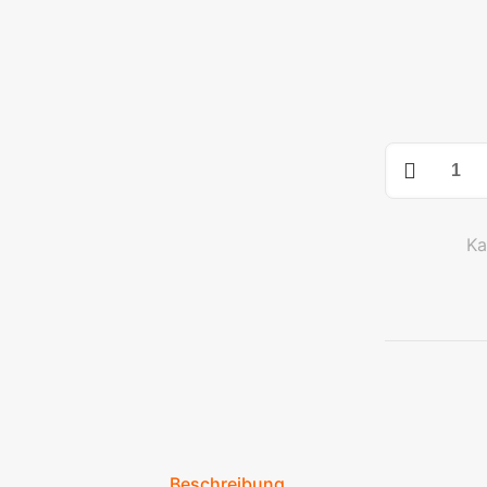
Style
Camouflage
großer
grüner
Ka
Knochen
Plakette
Menge
Beschreibung