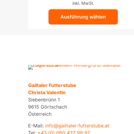
inkl. MwSt.
Produktseite
gewählt
Ausführung wählen
werden
Gailtaler Futterstube
Christa Valentin
Siebenbrünn 1
9615 Görtschach
Österreich
E-Mail:
info@gailtaler-futterstube.at
Tel:
+43 (0) 660 437 98 97