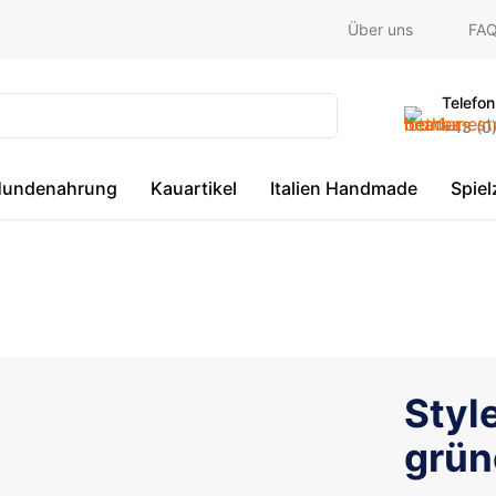
Über uns
FA
Telefon
+43 (0
undenahrung
Kauartikel
Italien Handmade
Spie
Styl
grün