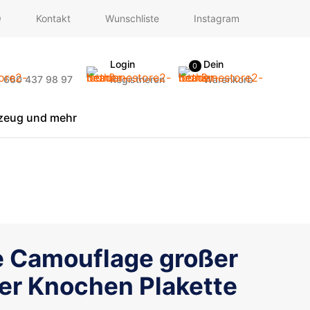
Q
Kontakt
Wunschliste
Instagram
Login
Dein
0
) 660 437 98 97
Registrieren
Warenkorb
lzeug und mehr
e Camouflage großer
er Knochen Plakette