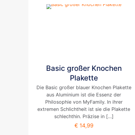
Dieses
Basic großer Knochen
Produkt
weist
Plakette
mehrere
Die Basic großer blauer Knochen Plakette
Varianten
aus Aluminium ist die Essenz der
auf.
Philosophie von MyFamily. In ihrer
Die
extremen Schlichtheit ist sie die Plakette
Optionen
schlechthin. Präzise in
[…]
können
auf
€
14,99
der